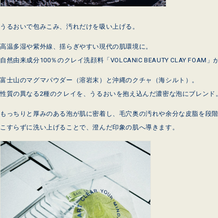
うるおいで包みこみ、汚れだけを吸い上げる。
高温多湿や紫外線、揺らぎやすい現代の肌環境に。
自然由来成分100％のクレイ洗顔料「VOLCANIC BEAUTY CLAY FOA
富士山のマグマパウダー（溶岩末）と沖縄のクチャ（海シルト）。
性質の異なる2種のクレイを、うるおいを抱え込んだ濃密な泡にブレンド
もっちりと厚みのある泡が肌に密着し、毛穴奥の汚れや余分な皮脂を段
こすらずに洗い上げることで、澄んだ印象の肌へ導きます。