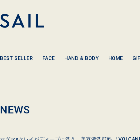
コンテ
ンツに
進む
BEST SELLER
FACE
HAND & BODY
HOME
GI
NEWS
マグマ×クレイがディープに洗う、美容液洗顔料 「VOLCANIC B