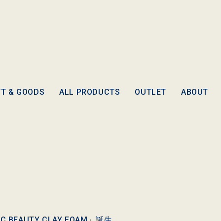
FT & GOODS
ALL PRODUCTS
OUTLET
ABOUT
EAUTY CLAY FOAM」誕生