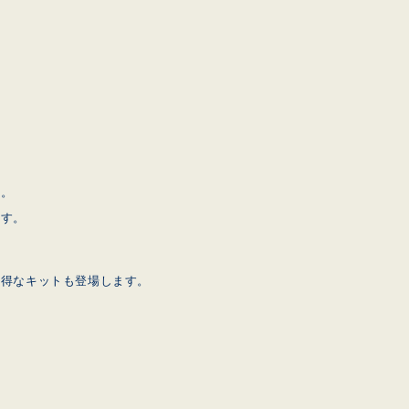
売。
ます。
お得なキットも登場します。