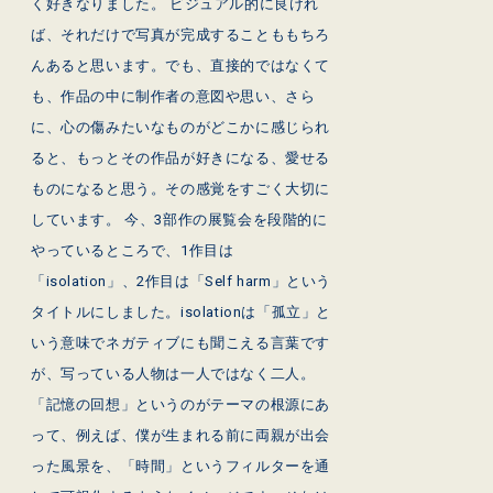
く好きなりました。 ビジュアル的に良けれ
ば、それだけで写真が完成することももちろ
んあると思います。でも、直接的ではなくて
も、作品の中に制作者の意図や思い、さら
に、心の傷みたいなものがどこかに感じられ
ると、もっとその作品が好きになる、愛せる
ものになると思う。その感覚をすごく大切に
しています。 今、3部作の展覧会を段階的に
やっているところで、1作目は
「isolation」、2作目は「Self harm」という
タイトルにしました。isolationは「孤立」と
いう意味でネガティブにも聞こえる言葉です
が、写っている人物は一人ではなく二人。
「記憶の回想」というのがテーマの根源にあ
って、例えば、僕が生まれる前に両親が出会
った風景を、「時間」というフィルターを通