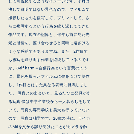
して可視化するようなイメージです。それは
決して鮮明ではない景色なので、フィルムで
撮影したものを複写して、プリントして、さ
らに複写するという行為を繰り返してできた
作品です。現在の記憶と、何年も前に見た光
景と感情を、擦り合わせると同時に遠ざける
ような感覚でもありますね。また、2作目で
も複写を繰り返す作業を継続しているのです
が、Self harm＝自傷行為という言葉のよう
に、景色を撮ったフィルムに傷をつけて制作
し、1作目とはまた異なる表現に挑戦しまし
た。 写真との出会いと、見るたびに発見があ
る写真 僕は中学卒業後から一人暮らしをして
いて、写真の専門学校も美大も行っていない
ので、写真は独学です。20歳の時に、ライカ
のM6を父から譲り受けたことがカメラを触