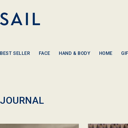
コンテ
ンツに
進む
BEST SELLER
FACE
HAND & BODY
HOME
GI
JOURNAL