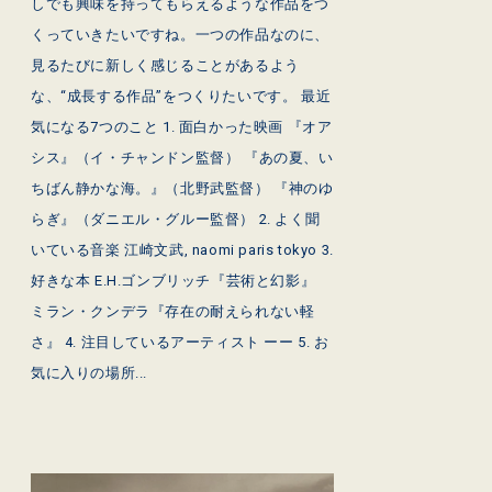
しでも興味を持ってもらえるような作品をつ
くっていきたいですね。一つの作品なのに、
見るたびに新しく感じることがあるよう
な、“成長する作品”をつくりたいです。 最近
気になる7つのこと 1. 面白かった映画 『オア
シス』（イ・チャンドン監督） 『あの夏、い
ちばん静かな海。』（北野武監督） 『神のゆ
らぎ』（ダニエル・グルー監督） 2. よく聞
いている音楽 江崎文武, naomi paris tokyo 3.
好きな本 E.H.ゴンブリッチ『芸術と幻影』
ミラン・クンデラ『存在の耐えられない軽
さ』 4. 注目しているアーティスト ーー 5. お
気に入りの場所...