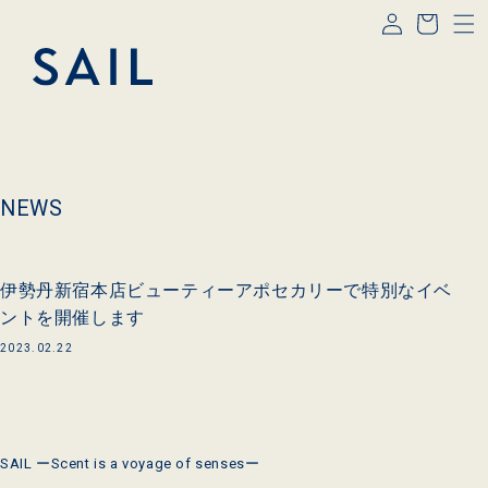
コンテ
グ
ー
ンツに
イ
進む
ト
ン
NEWS
伊勢丹新宿本店ビューティーアポセカリーで特別なイベ
ントを開催します
2023.02.22
SAIL ーScent is a voyage of sensesー