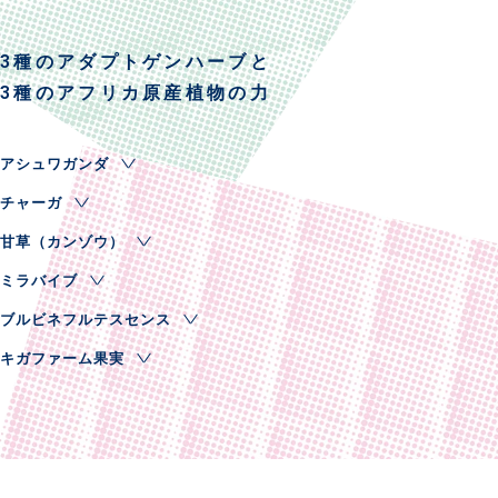
3種のアダプトゲンハーブと
3種のアフリカ原産植物の力
アシュワガンダ
チャーガ
古くからインドの伝統療法アーユルヴェーダにおいて重宝されて
きた小さな低木。乾燥や肌荒れなど、様々なエイジングサインへ
甘草（カンゾウ）
約2万本に1本しか発見されないため「森のダイアモンド」と呼ば
アプローチ。
れる希少なきのこ。宿主の樹液を栄養分とし、巨木を枯らせてし
ミラバイブ
「生薬の王」とも呼ばれる、薬用植物。根っこから採れるエキス
まうほど栄養を吸収。疲れ肌が気になる方に。
に有用成分が含まれると言われ、ゆらぎ肌を整え健やかに保つほ
ブルビネフルテスセンス
アフリカの乾燥した岩山に自生し、雨を受けるとたった数時間で
かキメを整えなめらかな艶肌に。
枯れ果てた姿から青々とした葉になるため「復活の植物」と呼ば
キガファーム果実
南部アフリカ固有の植物。アフリカでは、古代より皮膚薬として
れる。乾燥を防ぎ潤いに満ちた肌へ。
重宝されてきた歴史も。乾燥による小じわが気になる方に。
アフリカ全土に分布する大木、キゲソア・アフリカナに実る果
実。弾むようなハリ感のある肌へ。