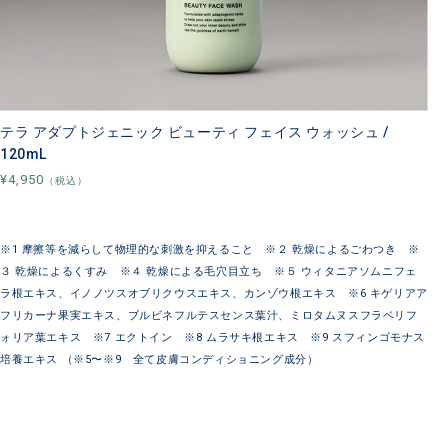
テラ アダプトジェニック ビューティ フェイス ウォッシュ /
120mL
¥4,950
（税込）
※1 摩擦等を減らして物理的な刺激を抑えること ※２ 乾燥によるごわつき ※
３ 乾燥によるくすみ ※４ 乾燥による毛穴目立ち ※５ ウィタニアソムニフェ
ラ根エキス、イノノツスオブリクウスエキス、カンゾウ根エキス ※6 キゲリアア
フリカーナ果実エキス、ブルビネフルテスセンス葉汁、ミロタムヌスフラベリフ
ォリア葉エキス ※7 エクトイン ※8 ムラサキ根エキス ※9 スフィンゴモナス
培養エキス （※5〜※9 全て皮膚コンディショニング成分）