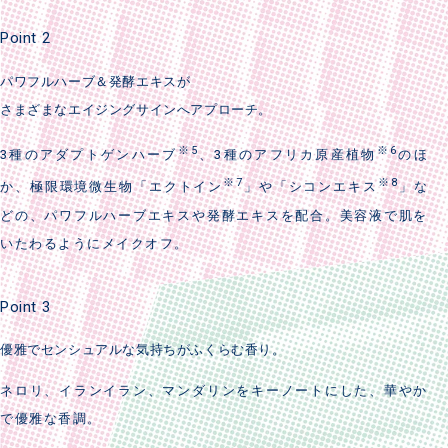
Point 2
パワフルハーブ＆発酵エキスが
さまざまなエイジングサインへアプローチ。
※5
※6
3種のアダプトゲンハーブ
、3種のアフリカ原産植物
のほ
※7
※8
か、極限環境微生物「エクトイン
」や「シコンエキス
」な
どの、パワフルハーブエキスや発酵エキスを配合。美容液で肌を
いたわるようにメイクオフ。
Point 3
優雅でセンシュアルな気持ちがふくらむ香り。
ネロリ、イランイラン、マンダリンをキーノートにした、華やか
で優雅な香調。