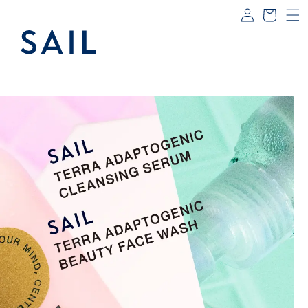
コンテ
グ
ー
ンツに
イ
進む
ト
ン