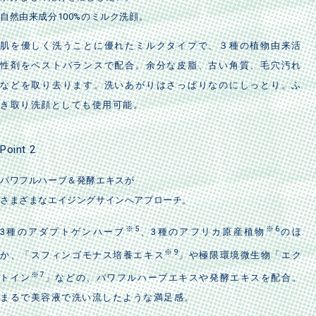
自然由来成分100%のミルク洗顔。
肌を優しく洗うことに優れたミルクタイプで、３種の植物由来活
性剤をベストバランスで配合。余分な皮脂、古い角質、毛穴汚れ
などを取り去ります。洗いあがりはさっぱりなのにしっとり。ふ
き取り洗顔としても使用可能。
Point 2
パワフルハーブ＆発酵エキスが
さまざまなエイジングサインへアプローチ。
※5
※6
3種のアダプトゲンハーブ
、3種のアフリカ原産植物
のほ
※9
か、「スフィンゴモナス培養エキス
」や極限環境微生物「エク
※7
トイン
」などの、パワフルハーブエキスや発酵エキスを配合。
まるで美容液で洗い流したような満足感。