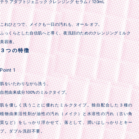
テラ アダプトジェニック クレンジング セラム / 120mL
これひとつで、メイクも一日の汚れも、オール オフ。
ふっくらとした自信肌へと導く、夜洗顔のためのクレンジングミルク
美容液。
３つの特徴
Point 1
肌をいたわりながら洗う、
自然由来成分100%のミルクタイプ。
肌を優しく洗うことに優れたミルクタイプ。独自配合した３種の
植物由来活性剤が油性の汚れ（メイク）と水溶性の汚れ（古い角
質など）をしっかり浮かせて、落として、潤いはしっかりとキー
プ。ダブル洗顔不要。