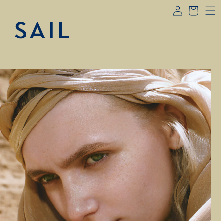
コンテ
グ
ー
ンツに
イ
進む
ト
ン