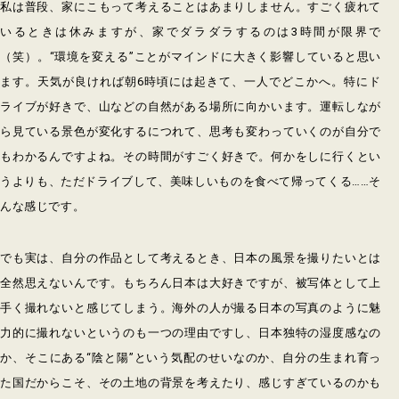
私は普段、家にこもって考えることはあまりしません。すごく疲れて
いるときは休みますが、家でダラダラするのは3時間が限界で
（笑）。“環境を変える”ことがマインドに大きく影響していると思い
ます。天気が良ければ朝6時頃には起きて、一人でどこかへ。特にド
ライブが好きで、山などの自然がある場所に向かいます。運転しなが
ら見ている景色が変化するにつれて、思考も変わっていくのが自分で
もわかるんですよね。その時間がすごく好きで。何かをしに行くとい
うよりも、ただドライブして、美味しいものを食べて帰ってくる……そ
んな感じです。
でも実は、自分の作品として考えるとき、日本の風景を撮りたいとは
全然思えないんです。もちろん日本は大好きですが、被写体として上
手く撮れないと感じてしまう。海外の人が撮る日本の写真のように魅
力的に撮れないというのも一つの理由ですし、日本独特の湿度感なの
か、そこにある“陰と陽”という気配のせいなのか、自分の生まれ育っ
た国だからこそ、その土地の背景を考えたり、感じすぎているのかも