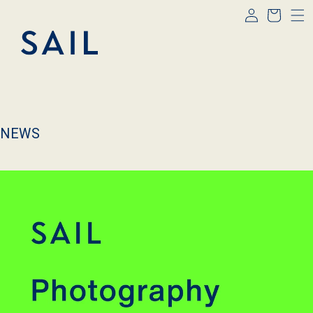
コンテ
グ
ー
ンツに
イ
進む
ト
ン
NEWS